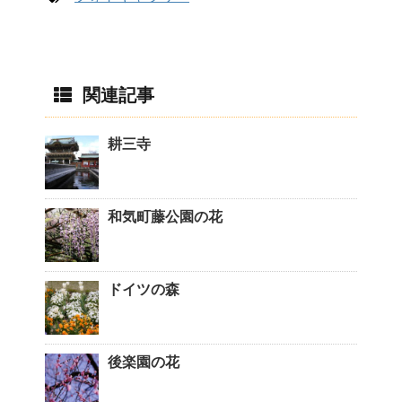
関連記事
耕三寺
和気町藤公園の花
ドイツの森
後楽園の花