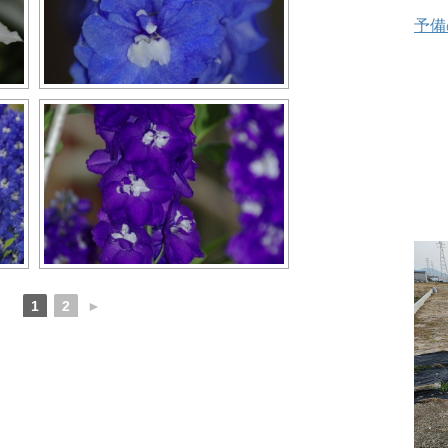
予備
1
2
►