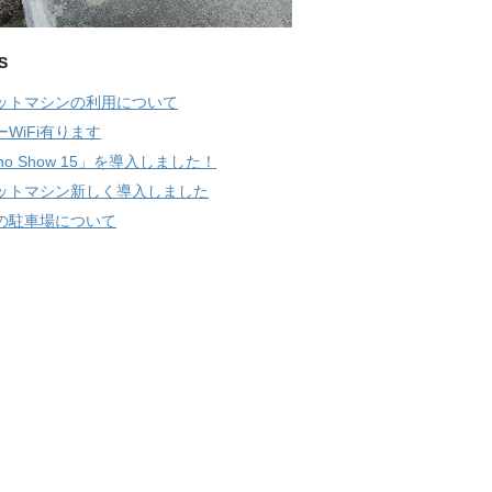
S
ットマシンの利用について
ーWiFi有ります
ho Show 15」を導入しました！
ットマシン新しく導入しました
の駐車場について