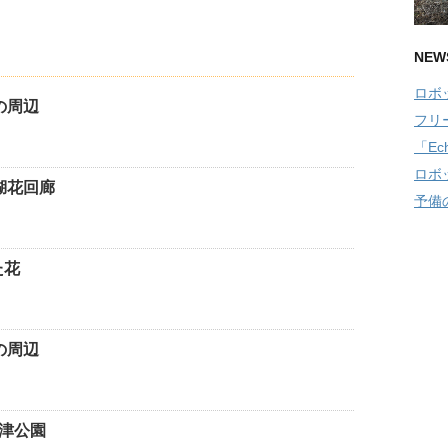
NEW
ロボ
家の周辺
フリ
「Ec
ロボ
島湖花回廊
予備
た花
家の周辺
酒津公園