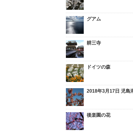
グアム
耕三寺
ドイツの森
2018年3月17日 児
後楽園の花