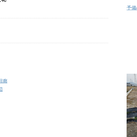
予備
花回廊
辺